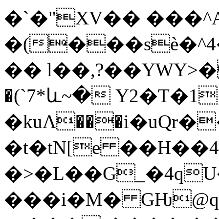
�`�"XV�� ���^A
�(���sѐ�^4��ƌ���]
�� l��,?��YWY>�
�(`7*և~� Y2�T�1
�kuΛ���i�uQr
�t�tN[e ��H��
�>�L��G_�4q
���i�M� GǶ@