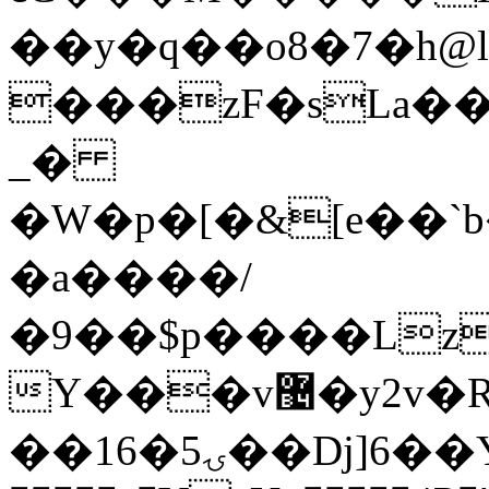
��y�q��o8�7�h@l���
���zF�sLa�
_�
�W�p�[�&[e��`b�
�a����/
�9��$p����Lz
Y���v޴�y2v�R�����d��2Vy����g�X�A��^�����ٽi�g��F�U|}
��1ۍ5�6��Dj]6��Y���S���lD��4�^�Ĩ���9��A�P58ӓ��m�Aܸ�Y��+�}