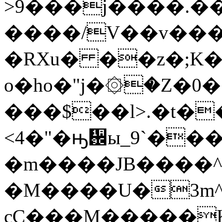
>9���j����.
����/V��v���s
�RXu� ��z�;K�
o�ho�"j�۞�Z�0
���$��l>.�t�
<4�"�ԣ᪜ы_9`�����y��$�h�%��ޮ`�ؽ��x�6
�m����JB����^
�M����U�3m^
cC���M�����