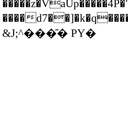
�����z�VaUp�����4P�
����d7��]�k�q����y<�F�~��3e~"�� \&$
&J;^���̄� PY�