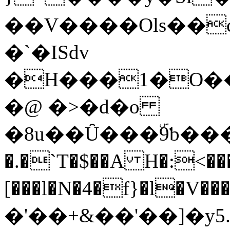
��V����Oӏs��
�`�ISdv
�H���1�O��
�@ �>�d�o
�8u��Ȗ���ۜ9ƅ���
�.�`T�$��A H�:<���V�Qc��׼��H�i
[���l�N�4�f}�l�V�
�'��+&��'��]�y