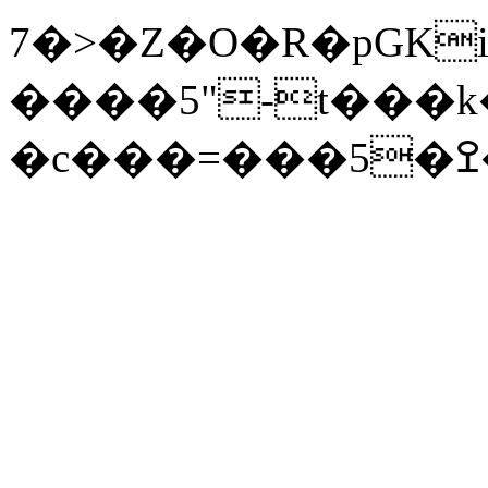
7�>�Z�O�R�pGKi
����5"-t���k