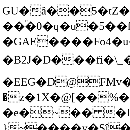
GU�â��5�tZ��
��֕�0�q�u�5��
�GAE����Fo4�u
�B2J�D���fi�\
�EEG�D@FMv��
�z�1X�@[��%
�e�~�� �L�&ؽ&��D����z�@��t�{�r���̥�n]f@��.��;��
}~����y�Sî